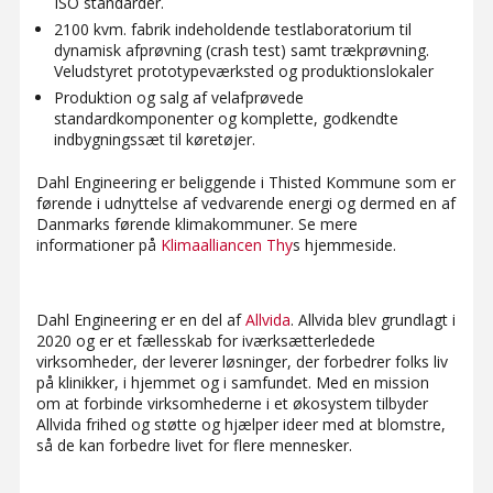
ISO standarder.
2100 kvm. fabrik indeholdende testlaboratorium til
dynamisk afprøvning (crash test) samt trækprøvning.
Veludstyret prototypeværksted og produktionslokaler
Produktion og salg af velafprøvede
standardkomponenter og komplette, godkendte
indbygningssæt til køretøjer.
Dahl Engineering er beliggende i Thisted Kommune som er
førende i udnyttelse af vedvarende energi og dermed en af
Danmarks førende klimakommuner. Se mere
informationer på
Klimaalliancen Thy
s hjemmeside.
Dahl Engineering er en del af
Allvida
. Allvida blev grundlagt i
2020 og er et fællesskab for iværksætterledede
virksomheder, der leverer løsninger, der forbedrer folks liv
på klinikker, i hjemmet og i samfundet. Med en mission
om at forbinde virksomhederne i et økosystem tilbyder
Allvida frihed og støtte og hjælper ideer med at blomstre,
så de kan forbedre livet for flere mennesker.