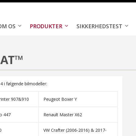
OM OS
PRODUKTER
SIKKERHEDSTEST
EAT™
 i følgende bilmodeller:
rinter 907&910
Peugeot Boxer Y
o 447
Renault Master X62
0
VW Crafter (2006-2016) & 2017-