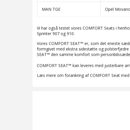
MAN TGE
Opel Movano
Vi har også testet vores COMFORT Seats i henho
Sprinter 907 og 910.
Vores COMFORT SEAT™ er, som det eneste sæde m
formgivet med ekstra sidestøtte og polsterfjedr
SEAT™ den samme komfort som personbilssæde
COMFORT SEAT™ kan leveres med justerbare arm
Læs mere om forankring af COMFORT Seat med D