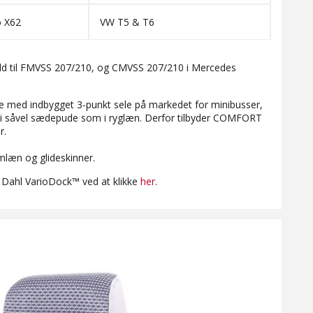
 X62
VW T5 & T6
ld til FMVSS 207/210, og CMVSS 207/210 i Mercedes
ed indbygget 3-punkt sele på markedet for minibusser,
e i såvel sædepude som i ryglæn. Derfor tilbyder COMFORT
r.
læn og glideskinner.
ahl VarioDock™ ved at klikke
her
.