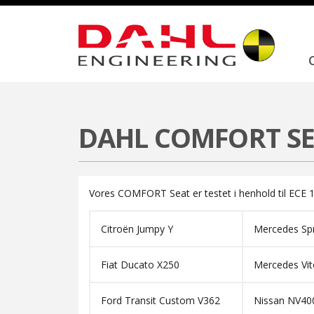
Forside
Produkter
Sæder
Dahl COMFORT Seat™
DAHL COMFORT S
Vores COMFORT Seat er testet i henhold til ECE 14
Citroën Jumpy Y
Mercedes Sp
Fiat Ducato X250
Mercedes Vit
Ford Transit Custom V362
Nissan NV40