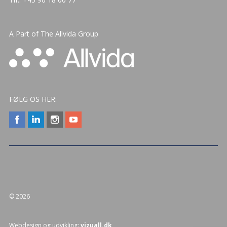
A Part of The
Allvida Group
FØLG OS HER:
© 2026
Webdesign og udvikling:
vizuall.dk