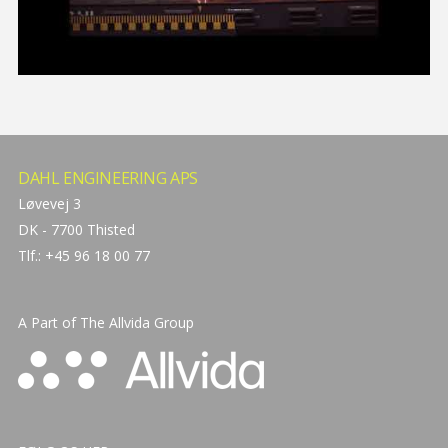
DAHL ENGINEERING APS
Løvevej 3
DK - 7700 Thisted
Tlf.: +45 96 18 00 77
A Part of The
Allvida Group