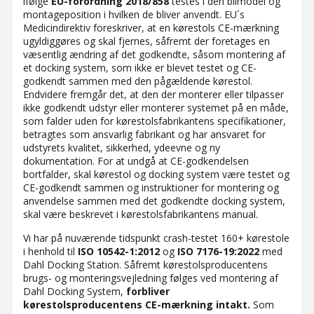
ifølge
EU-forordning
2018/858
testes i den bilmodel og
montageposition i hvilken de bliver anvendt. EU´s
Medicindirektiv foreskriver, at en kørestols CE-mærkning
ugyldiggøres og skal fjernes, såfremt der foretages en
væsentlig ændring af det godkendte, såsom montering af
et docking system, som ikke er blevet testet og CE-
godkendt sammen med den pågældende kørestol.
Endvidere fremgår det, at den der monterer eller tilpasser
ikke godkendt udstyr eller monterer systemet på en måde,
som falder uden for kørestolsfabrikantens specifikationer,
betragtes som ansvarlig fabrikant og har ansvaret for
udstyrets kvalitet, sikkerhed, ydeevne og ny
dokumentation. For at undgå at CE-godkendelsen
bortfalder, skal kørestol og docking system være testet og
CE-godkendt sammen og instruktioner for montering og
anvendelse sammen med det godkendte docking system,
skal være beskrevet i kørestolsfabrikantens manual.
Vi har på nuværende tidspunkt crash-testet 160+ kørestole
i henhold til
ISO 10542-1:2012
og
ISO 7176-19:2022
med
Dahl Docking Station. Såfremt kørestolsproducentens
brugs- og monteringsvejledning følges ved montering af
Dahl Docking System,
forbliver
kørestolsproducentens CE-mærkning intakt.
Som