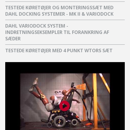
TESTEDE KØRETØJER OG MONTERINGSSÆT MED
DAHL DOCKING SYSTEMER - MK II & VARIODOCK
DAHL VARIODOCK SYSTEM -
INDRETNINGSEKSEMPLER TIL FORANKRING AF
SÆDER
TESTEDE KØRETØJER MED 4 PUNKT WTORS SÆT