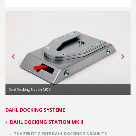
Dahl Docking Station MK II
D
DAHL DOCKING SYSTEME
DAHL DOCKING STATION MK II
TÜV ZERTIFIZIERTE DAHL DOCKING EINBAUKITS