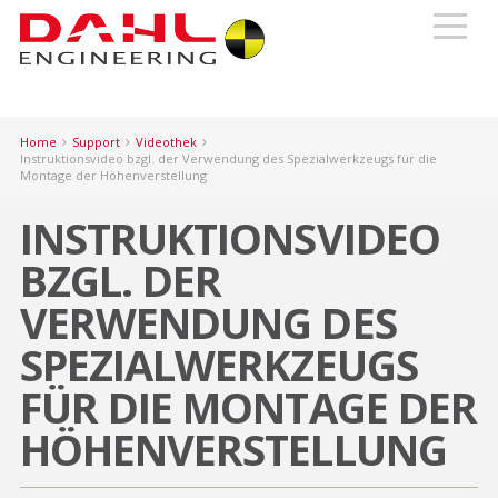
Home
Support
Videothek
Instruktionsvideo bzgl. der Verwendung des Spezialwerkzeugs für die
Montage der Höhenverstellung
INSTRUKTIONSVIDEO
BZGL. DER
VERWENDUNG DES
SPEZIALWERKZEUGS
FÜR DIE MONTAGE DER
HÖHENVERSTELLUNG