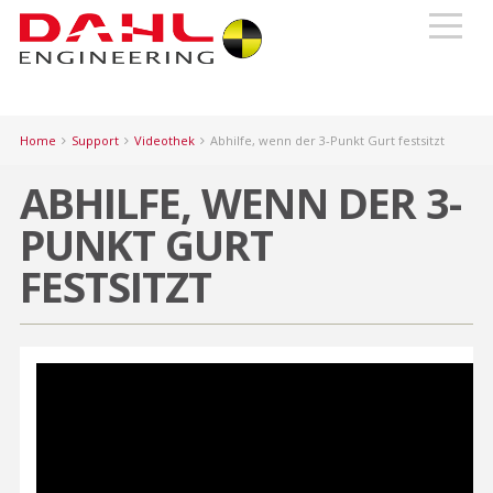
Home
Support
Videothek
Abhilfe, wenn der 3-Punkt Gurt festsitzt
ABHILFE, WENN DER 3-
PUNKT GURT
FESTSITZT