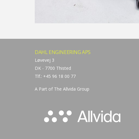
DAHL ENGINEERING APS
Løvevej 3
DK - 7700 Thisted
Tlf.: +45 96 18 00 77
A Part of The
Allvida Group