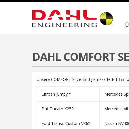
Home
Produkte
Sitze
Dahl COMFORT Seat™
Ü
DAHL COMFORT S
Unsere COMFORT Sitze sind gemäss ECE 14 in fol
Citroën Jumpy Y
Mercedes Sp
Fiat Ducato X250
Mercedes Vit
Ford Transit Custom V362
Nissan NV40