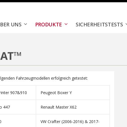
BER UNS
PRODUKTE
SICHERHEITSTESTS
EAT™
genden Fahrzeugmodellen erfolgreich getestet:
rinter 907&910
Peugeot Boxer Y
o 447
Renault Master X62
0
VW Crafter (2006-2016) & 2017-