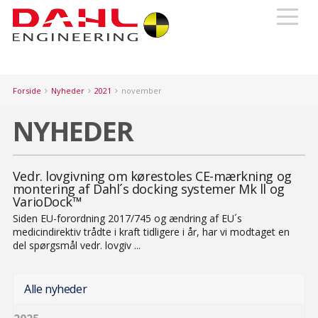
Forside
Nyheder
2021
november
NYHEDER
Vedr. lovgivning om kørestoles CE-mærkning og
montering af Dahl´s docking systemer Mk ll og
VarioDock™
Siden EU-forordning 2017/745 og ændring af EU´s
medicindirektiv trådte i kraft tidligere i år, har vi modtaget en
del spørgsmål vedr. lovgiv ...
Alle nyheder